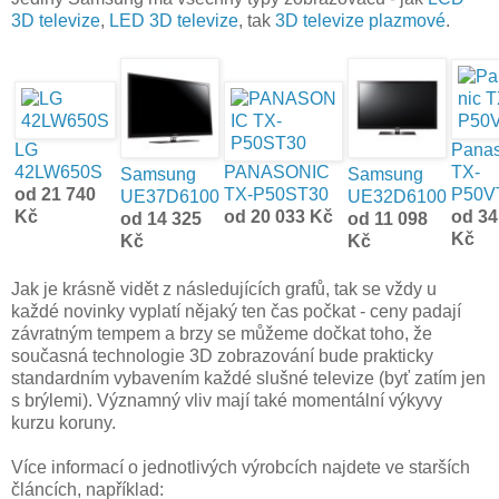
3D televize
,
LED 3D televize
, tak
3D televize plazmové
.
LG
Panas
42LW650S
PANASONIC
TX-
Samsung
Samsung
od 21 740
TX-P50ST30
P50V
UE37D6100
UE32D6100
Kč
od 20 033 Kč
od 34
od 14 325
od 11 098
Kč
Kč
Kč
Jak je krásně vidět z následujících grafů, tak se vždy u
každé novinky vyplatí nějaký ten čas počkat - ceny padají
závratným tempem a brzy se můžeme dočkat toho, že
současná technologie 3D zobrazování bude prakticky
standardním vybavením každé slušné televize (byť zatím jen
s brýlemi). Významný vliv mají také momentální výkyvy
kurzu koruny.
Více informací o jednotlivých výrobcích najdete ve starších
článcích, například: