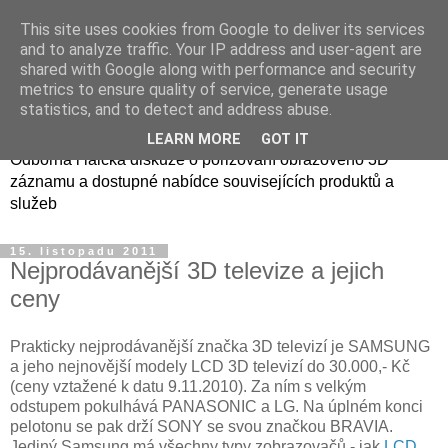
This site uses cookies from Google to deliver its services
and to analyze traffic. Your IP address and user-agent are
shared with Google along with performance and security
metrics to ensure quality of service, generate usage
3D foto a video
statistics, and to detect and address abuse.
LEARN MORE
GOT IT
Odborná i laická diskuze o pořizování obrazového 3D
záznamu a dostupné nabídce souvisejících produktů a
služeb
15. listopadu 2011
Nejprodávanější 3D televize a jejich
ceny
Prakticky nejprodávanější značka 3D televizí je SAMSUNG
a jeho nejnovější modely LCD 3D televizí do 30.000,- Kč
(ceny vztažené k datu 9.11.2010). Za ním s velkým
odstupem pokulhává PANASONIC a LG. Na úplném konci
pelotonu se pak drží SONY se svou značkou BRAVIA.
Jediný Samsung má všechny typy zobrazovačů - jak
LCD