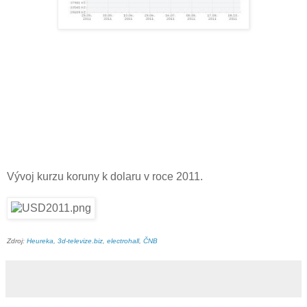
Vývoj kurzu koruny k dolaru v roce 2011.
Zdroj:
Heureka
,
3d-televize.biz
,
electrohall
,
ČNB