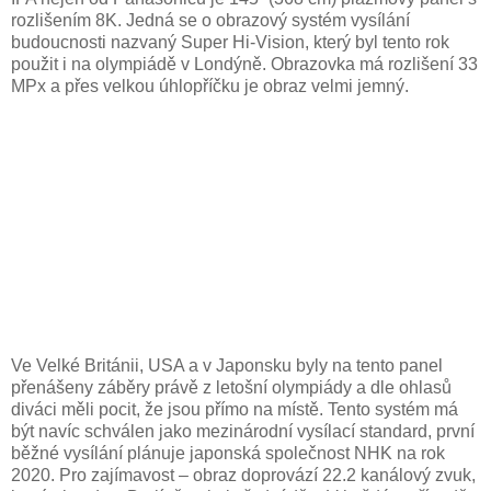
rozlišením 8K. Jedná se o obrazový systém vysílání
budoucnosti nazvaný Super Hi-Vision, který byl tento rok
použit i na olympiádě v Londýně. Obrazovka má rozlišení 33
MPx a přes velkou úhlopříčku je obraz velmi jemný.
Ve Velké Británii, USA a v Japonsku byly na tento panel
přenášeny záběry právě z letošní olympiády a dle ohlasů
diváci měli pocit, že jsou přímo na místě. Tento systém má
být navíc schválen jako mezinárodní vysílací standard, první
běžné vysílání plánuje japonská společnost NHK na rok
2020. Pro zajímavost – obraz doprovází 22.2 kanálový zvuk,