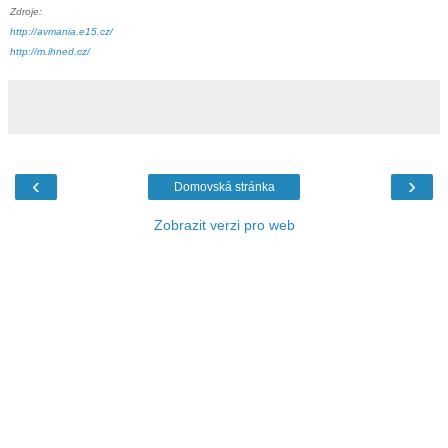
Zdroje:
http://avmania.e15.cz/
http://m.ihned.cz/
‹
›
Domovská stránka
Zobrazit verzi pro web