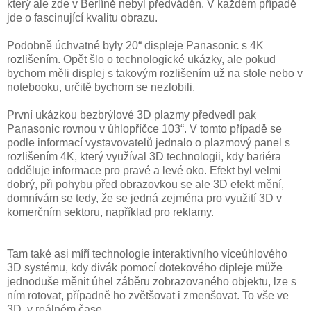
který ale zde v Berlíně nebyl předváděn. V každém případě
jde o fascinující kvalitu obrazu.
Podobně úchvatné byly 20“ displeje Panasonic s 4K
rozlišením. Opět šlo o technologické ukázky, ale pokud
bychom měli displej s takovým rozlišením už na stole nebo v
notebooku, určitě bychom se nezlobili.
První ukázkou bezbrýlové 3D plazmy předvedl pak
Panasonic rovnou v úhlopříčce 103“. V tomto případě se
podle informací vystavovatelů jednalo o plazmový panel s
rozlišením 4K, který využíval 3D technologii, kdy bariéra
odděluje informace pro pravé a levé oko. Efekt byl velmi
dobrý, při pohybu před obrazovkou se ale 3D efekt mění,
domnívám se tedy, že se jedná zejména pro využití 3D v
komerčním sektoru, například pro reklamy.
Tam také asi míří technologie interaktivního víceúhlového
3D systému, kdy divák pomocí dotekového dipleje může
jednoduše měnit úhel záběru zobrazovaného objektu, lze s
ním rotovat, případně ho zvětšovat i zmenšovat. To vše ve
3D, v reálném čase.