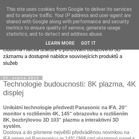
This site uses cookies from Google to deliver its services
and to analyze traffic. Your IP address and user-agent are
shared with Google along with performance and security
metrics to ensure quality of service, generate usage
3D foto a video
statistics, and to detect and address abuse.
LEARN MORE
GOT IT
Odborná i laická diskuze o pořizování obrazového 3D
záznamu a dostupné nabídce souvisejících produktů a
služeb
31. srpna 2012
Technologie budoucnosti: 8K plazma, 4K
displej
Unikátní technologie předvedl Panasonic na IFA. 20“
monitor s rozlišením 4K, 145“ obrazovku s rozlišením
8K, bezbrýlovou 3D 103“ plazmu a interaktivní 3D
systém.
Doslova a do písmene největší předváděnou novinkou na
IFA nejen od Panasonicu je 145“ (368 cm) plazmový panel s