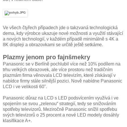
Ve všech čtyřech případech jde o takzvaná technologická
dema, kdy výrobce ukazuje nové možnosti a využití stávající
a nových technologií, v každém případě minimálně s 4K a
8K displeji a obrazovkami se určitě ještě setkáme.
Plazmy jenom pro fajnšmekry
Panasonic se v Berlíně pochlubil více než 10% podílem na
trhu velkých obrazovek, ale více prostoru než tradičním
plazmám firma věnovala LCD televizím, které získávají v
nabídce firmy stále silnější pozici. Nově nabídne Panasonic
LCD i ve velikosti 60".
Panasonic důraz na LCD s LED podsvícením využívá i ve
spojením se svou „zelenou“ strategií, tedy se snižováním
spotřeby televizorů. Meziročně Panasonic snížil spotřebu
svých televizorů o 25 procent a nové LED modely dosáhly
klasifikace A+.