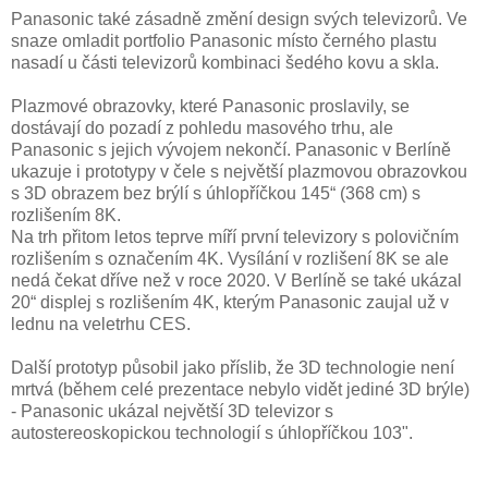
Panasonic také zásadně změní design svých televizorů. Ve
snaze omladit portfolio Panasonic místo černého plastu
nasadí u části televizorů kombinaci šedého kovu a skla.
Plazmové obrazovky, které Panasonic proslavily, se
dostávají do pozadí z pohledu masového trhu, ale
Panasonic s jejich vývojem nekončí. Panasonic v Berlíně
ukazuje i prototypy v čele s největší plazmovou obrazovkou
s 3D obrazem bez brýlí s úhlopříčkou 145“ (368 cm) s
rozlišením 8K.
Na trh přitom letos teprve míří první televizory s polovičním
rozlišením s označením 4K. Vysílání v rozlišení 8K se ale
nedá čekat dříve než v roce 2020. V Berlíně se také ukázal
20“ displej s rozlišením 4K, kterým Panasonic zaujal už v
lednu na veletrhu CES.
Další prototyp působil jako příslib, že 3D technologie není
mrtvá (během celé prezentace nebylo vidět jediné 3D brýle)
- Panasonic ukázal největší 3D televizor s
autostereoskopickou technologií s úhlopříčkou 103".